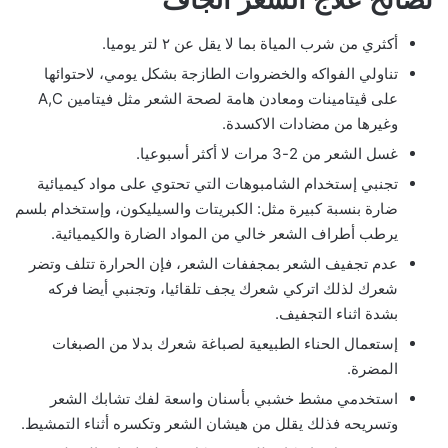
أكثري من شرب المياة بما لا يقل عن ٢ لتر يوميا.
تناولي الفواكه والخضروات الطازجة بشكل يومي، لاحتوائها
على ڤيتامينات ومعادن هامة لصحة الشعر مثل فيتامين A,C
وغيرها من مضادات الاكسدة.
غسل الشعر من 2-3 مرات لا أكثر أسبوعيا.
تجنبي إستخدام الشامبوهات التي تحتوي على مواد كيميائية
ضارة بنسبة كبيرة مثل: الكبريتات والسيليكون، وإستخدام بلسم
يرطب أطراف الشعر خالي من المواد الضارة والكيميائية.
عدم تجفيف الشعر بمجففات الشعر، فإن الحرارة تتلف وتضر
شعرك لذلك اتركي شعرك يجف تلقائيا، وتجنبي أيضا فركه
بشدة اثناء التجفيف.
إستعمال الحناء الطبيعية لصباغة شعرك بدلا من الصبغات
المضرة.
استخدمي مشط خشبي بأسنان واسعة لفك تشابك الشعر
وتسريحه فذلك يقلل من هيشان الشعر وتكسره أثناء التمشيط.