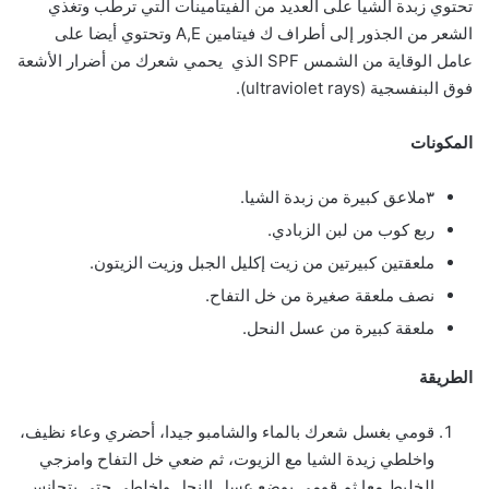
تحتوي زبدة الشيا على العديد من الفيتامينات التي ترطب وتغذي
الشعر من الجذور إلى أطراف ك فيتامين A,E وتحتوي أيضا على
عامل الوقاية من الشمس SPF الذي يحمي شعرك من أضرار الأشعة
فوق البنفسجية (ultraviolet rays).
المكونات
٣ملاعق كبيرة من زبدة الشيا.
ربع كوب من لبن الزبادي.
ملعقتين كبيرتين من زيت إكليل الجبل وزيت الزيتون.
نصف ملعقة صغيرة من خل التفاح.
ملعقة كبيرة من عسل النحل.
الطريقة
قومي بغسل شعرك بالماء والشامبو جيدا، أحضري وعاء نظيف،
واخلطي زيدة الشيا مع الزيوت، ثم ضعي خل التفاح وامزجي
الخليط معا ثم قومي بوضع عسل النحل واخلطي حتى يتجانس.