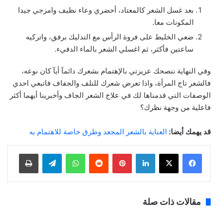
بعد غسل الشعر كالمعتاد، أحضري وعاء نظيف وامزجي جيدا
المكونات معا.
ضعي الخليط على فروة الرأس مع التدليك برفق، واتركيه
ساعتين فأكثر، ثم اغسلي الشعر بالماء الدفيء.
وفي النهاية ننصحك عزيزتي بالإهتمام بشعرك دائمآ أيآ كان نوعه،
فالشعر تاج المرأة، واذا تعرض شعرك للتلف والجفاف فاتبعي احدي
الوصفات التي قدمناها لك في علاج الشعر الجاف وأخبرينا أيهما أكثر
فاعلية من وجهة نظرك؟
قد يهمك أيضا:
العناية بالشعر المجعد وطرق خاصة للاهتمام به
لينكدإن
بينتيريست
واتساب
تيلقرام
طباعة
مقالات ذات صلة