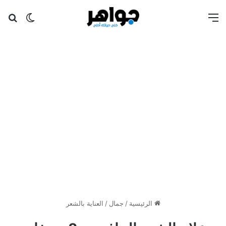
القائمة
بح
الوضع ا
الرئيسية
/
جمال
/
العناية بالشعر