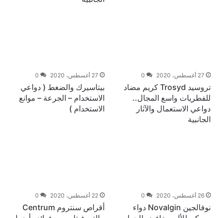
27 أغسطس، 2020
0
27 أغسطس، 2020
0
تروسيد Trosyd كريم مضاد
بيتاسيرك والضغط ( دواعي
للفطريات واسع المجال..
الاستخدام – الجرعة – موانع
دواعي الاستعمال والآثار
الاستخدام )
الجانبية
26 أغسطس، 2020
0
22 أغسطس، 2020
0
نوفالجين Novalgin دواء
أقراص سنتروم Centrum
مسكن للألم وخافض للحراره..
مالتى فيتامين .. فوائد وأضرار