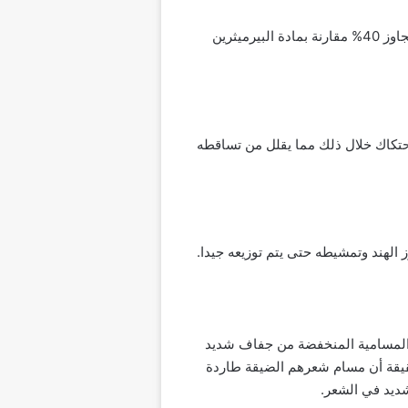
في دراسة مصغرة توصلت نتائجها إلى أن خلط الينسون ورشه على هيئة رذاذ مع زيت جوز الهند تصل كفاءته لما يتجاوز 40% مقارنة بمادة البيرميثرين
لاحتكاك خلال ذلك مما يقلل من تساقطه
الهند وتمشيطه حتى يتم توزيعه جيدا.
ي المسامية المنخفضة من جفاف شديد
حقيقة أن مسام شعرهم الضيقة طاردة
شديد في الشعر.