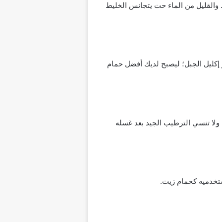
 والقليل من الماء حت يتجانس الخليط
لألوفيرا و 7:5 قطرات من زيت الروز ماري أو إكليل الجبل؛ ليصبح لديك أفضل حمام
ولا تنسي الترطيب الجيد بعد غسله
ستخدميه كحمام زيت.