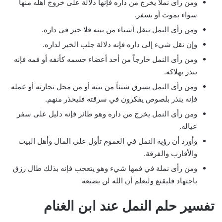
ومن رأى نملاً يخرج من داره فإنها دلالة على خروج أهله منها
سواء بموت أو بسفر.
ومن رأى النمل ينقل أشياء من بيته فلا خير في داره.
وإن نقل شيء إلى داره فإنه دلالة جلب الخير لداره.
ومن رأى النمل خارجاً من أحد أعضاء جسمه كأنفه أو فمه فإنه
ينذر بهلاكه.
ومن رأى النمل يسرق شيئاً من بيته أو من محل تجارته أو عمله
فإنه ينذر بلصوص يفكرون في سرقته فليحذر منهم.
ومن رأى النمل يخرج من داره وهو طائر فإنه دليل على سفر
عياله.
وأورد أن رؤية النمل في العموم تأول على المال وأهل البيت
والأقارب والفرقة.
ومن رأى نملة في فمها شيء وهو يتعجب فإنه بذلك طال رزق
باجتهاد فليقنع وليعلم أن الله لن يضيعه
تفسير حلم النمل عند ابن الغنام