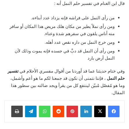
قال ابن الغنام في تفسير حلم النمل أنه :
من رأى النمل على فراشه فإنه يزداد عدد أبناءه.
ومن رأى نملاً يطير من مكان هلك مريض هذا المكان أو سافر
منه أناس يلقون في سفرهم شدة وعناء.
ومن خرج النمل من داره نقص عدد أهله.
ومن رأى أن النمل قد دبَّ في جسده فإنه يموت وذلك لأن
النمل أرض بارد
وفي ختام حديثنا عما قد أوردنا من أقوال مفسري الأحلام في
تفسير
حلم النمل
، فإننا نتمنى أن نكون قد جمعنا لكم ما هو أعم وأشمل،
وما هو مُفصّل مُبيّن لينتفع كل من يقرأ ويجد ضالته بين سطور هذا
المقال.
لينكدإن
بينتيريست
واتساب
تيلقرام
طباعة